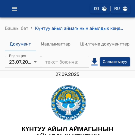
|
KG
RU
›
Башкы бет
Күнтуу айыл аймагынын айылдык кеңешинин 2025-жылдын 23-июлундагы № 6/61 "Күнтуу айыл өкмөтүнүн 2025-жылдын 6-айынын отчетун угуу жөнүндө" токтому
Документ
Маалыматтар
Шилтеме документтер
Редакция
23.07.2025
Салыштыруу
27.09.2025