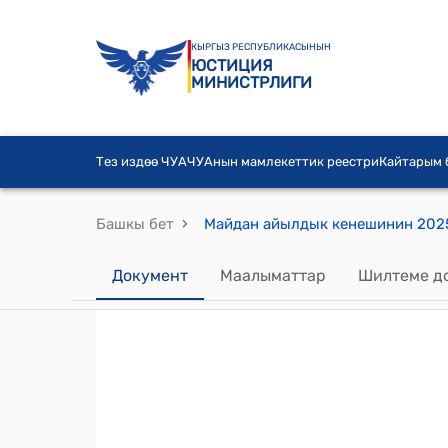
КЫРГЫЗ РЕСПУБЛИКАСЫНЫН
ЮСТИЦИЯ
МИНИСТРЛИГИ
Тез издөө ЧУА
ЧУАнын мамлекеттик реестри
Кайтарым
›
Башкы бет
Документ
Маалыматтар
Шилтеме д