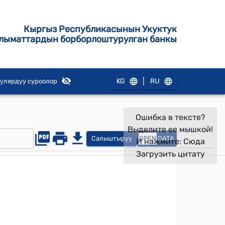
Кыргыз Республикасынын Укуктук
лыматтардын борборлоштурулган банкы
|
KG
RU
улярдуу суроолор
Ошибка в тексте?
Выделите ее мышкой!
Салыштыруу
OPEN
DATA
И нажмите:
Сюда
Загрузить цитату