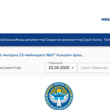
маа
 байланыш
Жаңы документтер
Тандалган документтер
Сурап билүү
Поп
Майдан айылдык кенешинин 2025-жылдын 23-майындагы №61 "Аукцион аркылуу берилген жер тилкелерин кайра кайтарып алуу жана муниципалдык менчикке өткөрүү жөнүндө" токтому
Редакция
окументтер
23.05.2025