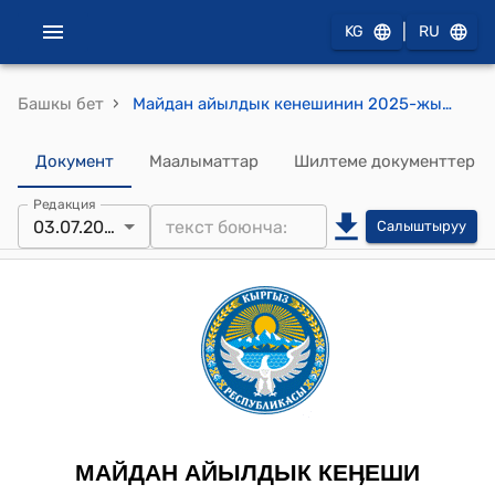
|
KG
RU
›
Башкы бет
Майдан айылдык кенешинин 2025-жылдын 3-июлундагы №77 "Кара-Жыгач айылынын тургуну Абдибаитова Разиянын кайрылуусу жөнүндө" токтому
Документ
Маалыматтар
Шилтеме документтер
Редакция
03.07.2025
Салыштыруу