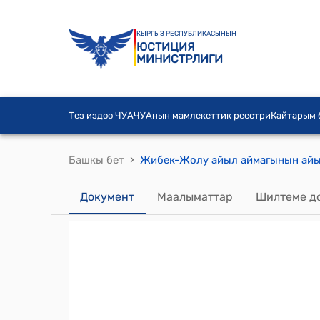
КЫРГЫЗ РЕСПУБЛИКАСЫНЫН
ЮСТИЦИЯ
МИНИСТРЛИГИ
Тез издөө ЧУА
ЧУАнын мамлекеттик реестри
Кайтарым
›
Башкы бет
Документ
Маалыматтар
Шилтеме д