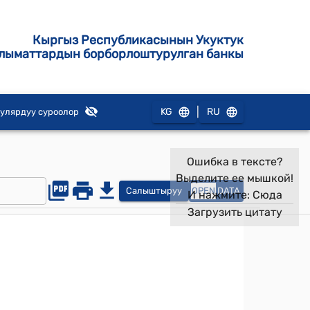
Кыргыз Республикасынын Укуктук
лыматтардын борборлоштурулган банкы
|
KG
RU
улярдуу суроолор
Ошибка в тексте?
Выделите ее мышкой!
Салыштыруу
OPEN
DATA
И нажмите:
Сюда
Загрузить цитату