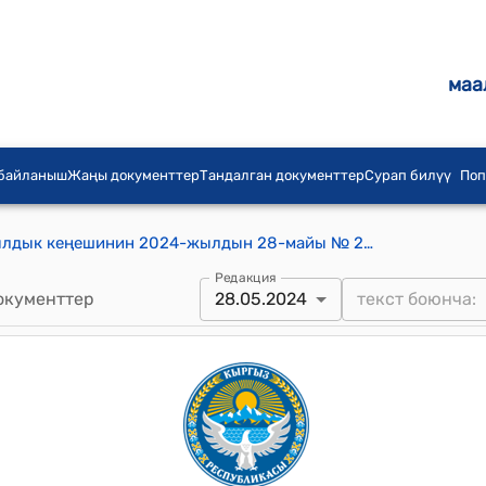
маа
 байланыш
Жаңы документтер
Тандалган документтер
Сурап билүү
Поп
Жибек-Жолу айыл аймагынын айылдык кеңешинин 2024-жылдын 28-майы № 22 Мектепке чейинки билим берүү мекемелерин жайкы каникулга таратуу жөнүндө токтому
Редакция
окументтер
28.05.2024