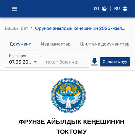
|
KG
RU
›
Башкы бет
Фрунзе айылдык кеңешинин 2025-жылдын 07-мартындагы № 22 "Тиричилик калдыктарын чыгаруу жана турак жайларды суу түтүк тармагына кошуу кызматтарынын тарифтерин бекитүү жөнүндө" токтому
Документ
Маалыматтар
Шилтеме документтер
Редакция
07.03.2025
Салыштыруу