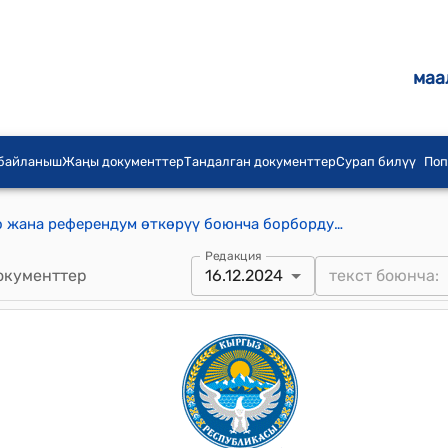
маа
 байланыш
Жаңы документтер
Тандалган документтер
Сурап билүү
Поп
Кыргыз Республикасынын Шайлоо жана референдум өткөрүү боюнча борбордук комиссиясынын 2024-жылдын 16-декабры № 265 "Кыргыз Республикасынын жергиликтүү кеңештеринин кээ бир депутаттарынын ыйгарым укуктарын мөөнөтүнөн мурда токтотуу жана бош калган мандаттарды жергиликтүү кеңештердин депутаттыгына талапкерлерге өткөрүп берүү жөнүндө Кызыл-Кыя, Сүлүктү, Сузак, Ноокен, Өзгөн, Ноокат, Ак-Талаа жана Түп аймактык шайлоо комиссияларынын чечимдерин бекитүү тууралуу" токтому
Редакция
окументтер
16.12.2024