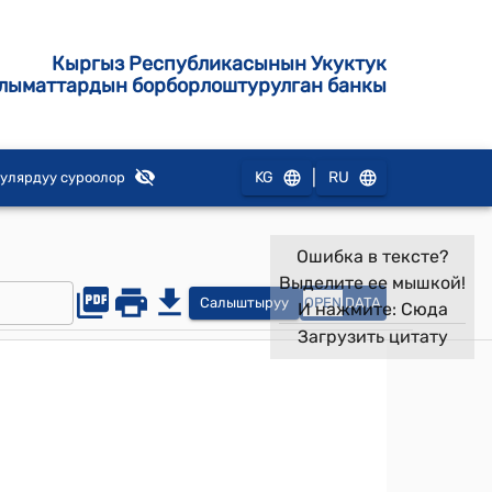
Кыргыз Республикасынын Укуктук
лыматтардын борборлоштурулган банкы
|
KG
RU
улярдуу суроолор
Ошибка в тексте?
Выделите ее мышкой!
Салыштыруу
OPEN
DATA
И нажмите:
Сюда
Загрузить цитату