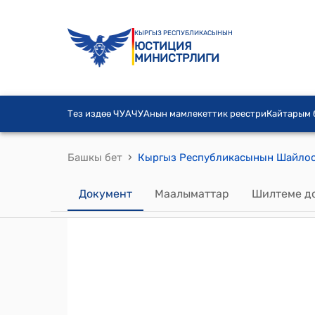
КЫРГЫЗ РЕСПУБЛИКАСЫНЫН
ЮСТИЦИЯ
МИНИСТРЛИГИ
Тез издөө ЧУА
ЧУАнын мамлекеттик реестри
Кайтарым
›
Башкы бет
Документ
Маалыматтар
Шилтеме д