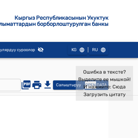
Кыргыз Республикасынын Укуктук
лыматтардын борборлоштурулган банкы
|
KG
RU
улярдуу суроолор
Ошибка в тексте?
Выделите ее мышкой!
Салыштыруу
OPEN
DATA
И нажмите:
Сюда
Загрузить цитату