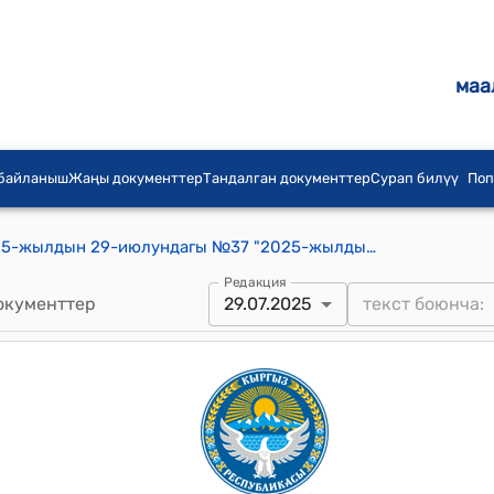
маа
 байланыш
Жаңы документтер
Тандалган документтер
Сурап билүү
Поп
Төрт-Гүл айылдык кенешинин 2025-жылдын 29-июлундагы №37 "2025-жылдын I жарым жылдыгынын жыйынтыгы боюнча айыл аймагындагы иштердин жалпы абалы тууралуу" токтому
Редакция
окументтер
29.07.2025