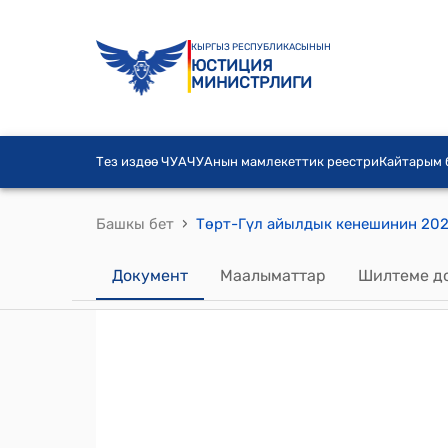
КЫРГЫЗ РЕСПУБЛИКАСЫНЫН
ЮСТИЦИЯ
МИНИСТРЛИГИ
Тез издөө ЧУА
ЧУАнын мамлекеттик реестри
Кайтарым
›
Башкы бет
Документ
Маалыматтар
Шилтеме д