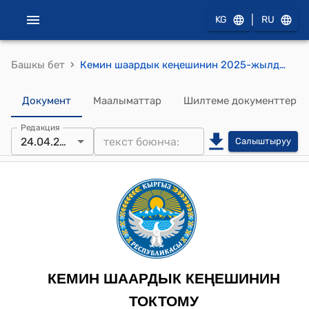
|
KG
RU
›
Башкы бет
Кемин шаардык кеңешинин 2025-жылдын 24-апрели № 3-3-31 «Кемин суу канал» ишканасынын 2024-жылдын жана 2025-жылдын биринчи кварталы Кемин шаарынын калкына, Кызыл-Октябрь айылына, Кашкелең айылына ичүүчү суу менен камсыз кылуунун абалы жана аткарылган иштер тууралуу»
Документ
Маалыматтар
Шилтеме документтер
Редакция
24.04.2025
Салыштыруу