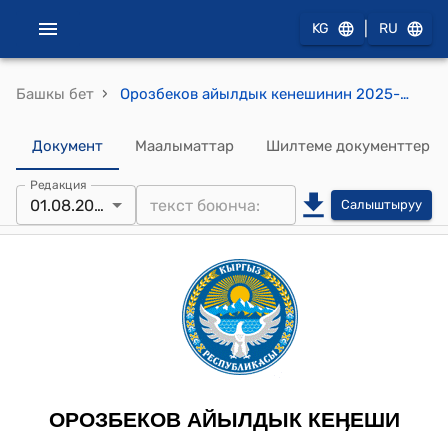
|
KG
RU
›
Башкы бет
Орозбеков айылдык кенешинин 2025-жылдын 1-августундагы №46 "Орозбеков айыл аймагынын Көтөрмө айылынан бала бакча курууга жер аянтын ажыратуу жөнүндө" токтому
Документ
Маалыматтар
Шилтеме документтер
Редакция
01.08.2025
Салыштыруу