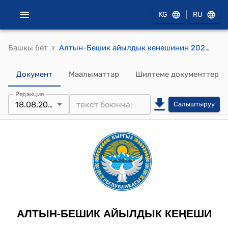
|
KG
RU
›
Башкы бет
Алтын-Бешик айылдык кенешинин 2025-жылдын 18-августундагы №49 "Мамлекеттик лизинг компаниясынан" Алтын-Бешик айыл өкмөтүү үчүн кызматтык автоунаа алуу жөнүндө" токтому
Документ
Маалыматтар
Шилтеме документтер
Редакция
18.08.2025
Салыштыруу