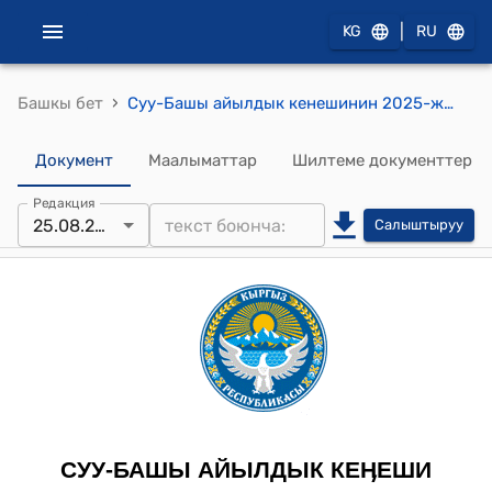
|
KG
RU
›
Башкы бет
Суу-Башы айылдык кенешинин 2025-жылдын 20-августундагы №101 "Суу-Башы айыл аймагына караштуу Бужум айылынын башкы планын бекитүү жөнүндө" токтому
Документ
Маалыматтар
Шилтеме документтер
Редакция
25.08.2025
Салыштыруу