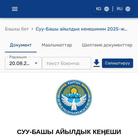
|
KG
RU
›
Башкы бет
Суу-Башы айылдык кенешинин 2025-жылдын 20-августундагы №103 "Суу-Башы айыл аймагынан жер аянтын которууга (трансформациялоого) макулдук берүү жөнүндө" токтому
Документ
Маалыматтар
Шилтеме документтер
Редакция
20.08.2025
Салыштыруу