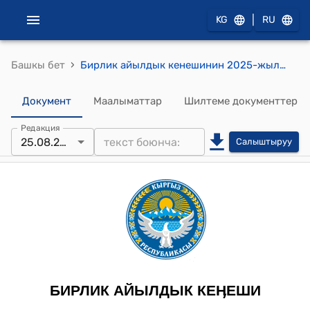
|
KG
RU
›
Башкы бет
Бирлик айылдык кенешинин 2025-жылдын 25-августундагы №22 "Бирлик айыл өкмөтүнүн бюджетинин 8 ай ичиндеги киреше, чыгаша бөлүктөрүнүн аткарылышы жана 2025-жылга жергиликтүү бюджетке өзгөртүү киргизүү жөнүндө" токтому
Документ
Маалыматтар
Шилтеме документтер
Редакция
25.08.2025
Салыштыруу