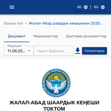
|
KG
RU
›
Башкы бет
Жалал-Абад шаардык кеңешинин 2025-жылдын 11-августундагы №2 «Жалал-Абад шаарынын аймагындагы жеке менчик жер тилкесинин укуктук зонасын өзгөртүү жөнүндө» токтому
Документ
Маалыматтар
Шилтеме документтер
Редакция
11.08.2025
Салыштыруу