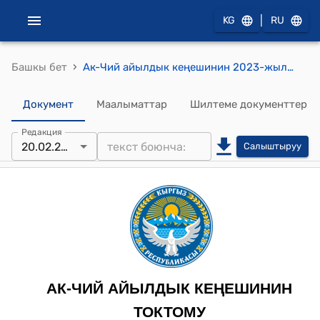
|
KG
RU
›
Башкы бет
Ак-Чий айылдык кеңешинин 2023-жылдын 20-февралындагы № 2 "Ак-Чий айыл өкмөтүнүн 2023-жылдын спецсчетунун киреше жана чыгаша сметасын карап бекитүү" токтому
Документ
Маалыматтар
Шилтеме документтер
Редакция
20.02.2023
Салыштыруу