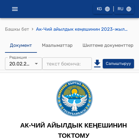
|
KG
RU
›
Башкы бет
Ак-Чий айылдык кеңешинин 2023-жылдын 20-февралындагы № 6 "Электр чордонун орнотуу жөнүндө" токтому
Документ
Маалыматтар
Шилтеме документтер
Редакция
20.02.2023
Салыштыруу