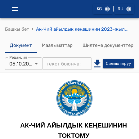
|
KG
RU
›
Башкы бет
Ак-Чий айылдык кеңешинин 2023-жылдын 5-октябрындагы № 11 "Элдик курултайга жергиликтүү коомдун жыйынын чакыруу жөнүндө жана өкүлчүлүктүү жыйында делегаттарды шайлоо жөнүндө" токтому
Документ
Маалыматтар
Шилтеме документтер
Редакция
05.10.2023
Салыштыруу