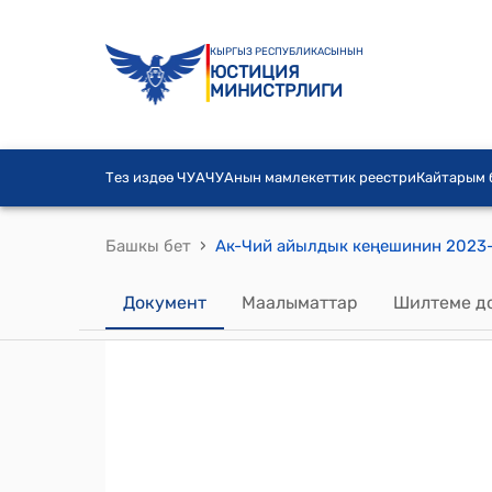
КЫРГЫЗ РЕСПУБЛИКАСЫНЫН
ЮСТИЦИЯ
МИНИСТРЛИГИ
Тез издөө ЧУА
ЧУАнын мамлекеттик реестри
Кайтарым
›
Башкы бет
Документ
Маалыматтар
Шилтеме д