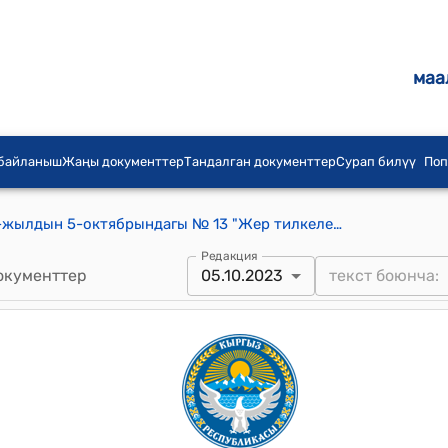
маа
 байланыш
Жаңы документтер
Тандалган документтер
Сурап билүү
Поп
Ак-Чий айылдык кеңешинин 2023-жылдын 5-октябрындагы № 13 "Жер тилкелерди трансформация боюнча иш жүргүзүү жөнүндө" токтому
Редакция
окументтер
05.10.2023