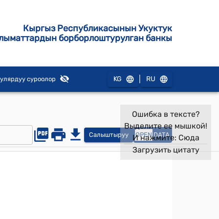
Кыргыз Республикасынын Укуктук
лыматтардын борборлоштурулган банкы
|
KG
RU
улярдуу суроолор
Ошибка в тексте?
Выделите ее мышкой!
Салыштыруу
OPEN
DATA
И нажмите:
Сюда
Загрузить цитату