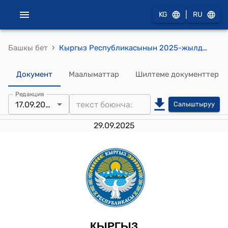
|
KG
RU
›
Башкы бет
Кыргыз Республикасынын 2025-жылдын 17-сентябрындагы № 200 "Кыргыз Республикасынын Жалал-Абад облусунун Жалал-Абад шаарын Манас шаары деп кайра атоо жөнүндө" Мыйзамы
Документ
Маалыматтар
Шилтеме документтер
Редакция
17.09.2025
Салыштыруу
29.09.2025