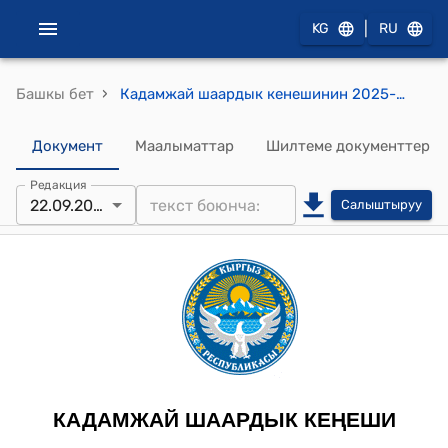
|
KG
RU
›
Башкы бет
Кадамжай шаардык кенешинин 2025-жылдын 29-августундагы №55 "Кадамжай шаарына Өзбек Республикасынан кошулган Кара-Жантак айылынын турак жайга берилүүчү жер аянттарынын өлчөмүн аныктап берүү жөнүндө" токтому
Документ
Маалыматтар
Шилтеме документтер
Редакция
22.09.2025
Салыштыруу