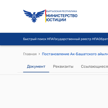
КЫРГЫЗСКАЯ РЕСПУБЛИКА
МИНИСТЕРСТВО
ЮСТИЦИИ
Быстрый поиск НПА
Государственный реестр НПА
Обрат
›
Главная
Документ
Реквизиты
Ссылающиеся