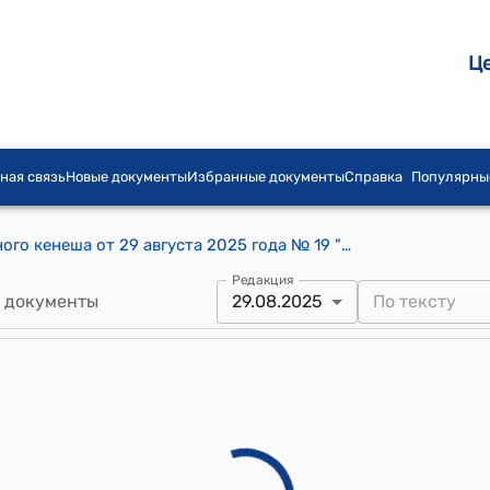
Ц
ная связь
Новые документы
Избранные документы
Справка
Популярны
Постановление Ак-Башатского айылного кенеша от 29 августа 2025 года № 19 "Об утверждении Устава местного сообщества Ак-Башатского айылного аймака"
Редакция
 документы
29.08.2025