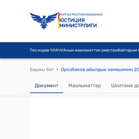
КЫРГЫЗ РЕСПУБЛИКАСЫНЫН
ЮСТИЦИЯ
МИНИСТРЛИГИ
Тез издөө ЧУА
ЧУАнын мамлекеттик реестри
Кайтарым
›
Башкы бет
Документ
Маалыматтар
Шилтеме д