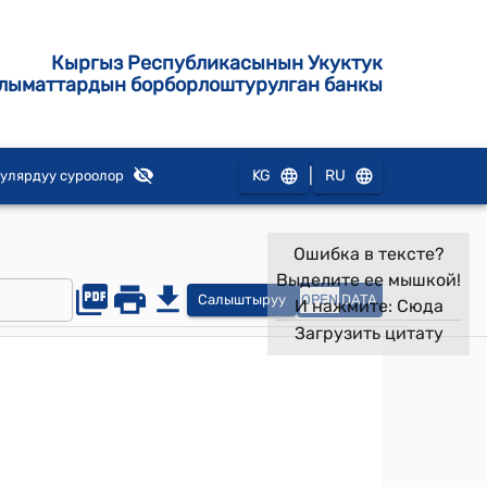
Кыргыз Республикасынын Укуктук
лыматтардын борборлоштурулган банкы
|
KG
RU
улярдуу суроолор
Ошибка в тексте?
Выделите ее мышкой!
Салыштыруу
OPEN
DATA
И нажмите:
Сюда
Загрузить цитату