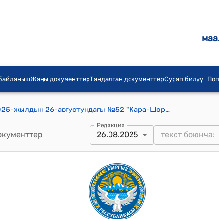
маа
 байланыш
Жаңы документтер
Тандалган документтер
Сурап билүү
Поп
Орозбеков айылдык кенешинин 2025-жылдын 26-августундагы №52 "Кара-Шоро айылынын Кара-Шоро участкасындагы Машалаң каналынын 3600-метрине Кара-Казык ЖЧКсына экинчи чакан ГЭСти курууга макулдук берүү жөнүндө" токтому
Редакция
окументтер
26.08.2025