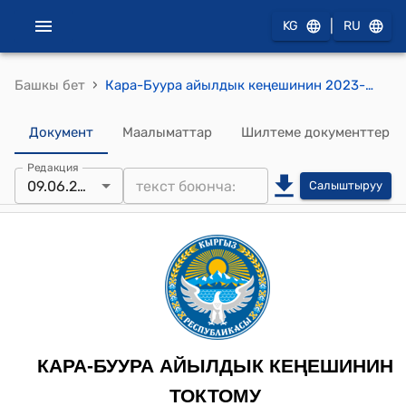
|
KG
RU
›
Башкы бет
Кара-Буура айылдык кеңешинин 2023-жылдын 9-июнундагы № 16 "Кара-Буура айыл аймагынын Чоң Кара-Буура айылына маданий- спортук комплекс куруу жөнүндө" токтому
Документ
Маалыматтар
Шилтеме документтер
Редакция
09.06.2023
Салыштыруу