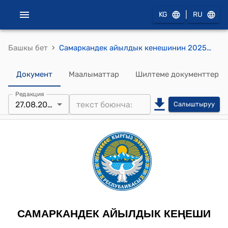
|
KG
RU
›
Башкы бет
Самаркандек айылдык кенешинин 2025-жылдын 27-августундагы №63 "Самаркандек айыл аймагында 2025-жылдын ноябрь айында айыл чарба каттоосун өткөрүү өнөктүгүнө акча каражатын бөлүп берүү жөнүндө" токтому
Документ
Маалыматтар
Шилтеме документтер
Редакция
27.08.2025
Салыштыруу