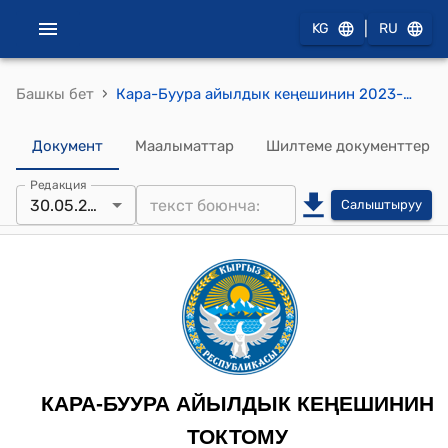
|
KG
RU
›
Башкы бет
Кара-Буура айылдык кеңешинин 2023-жылдын 30-майындагы № 13 "КЖАПка сунушталган долбоордун негизинде бөлүнүп берилүүчү акча каражатын алуу жөнүндө" токтому
Документ
Маалыматтар
Шилтеме документтер
Редакция
30.05.2023
Салыштыруу