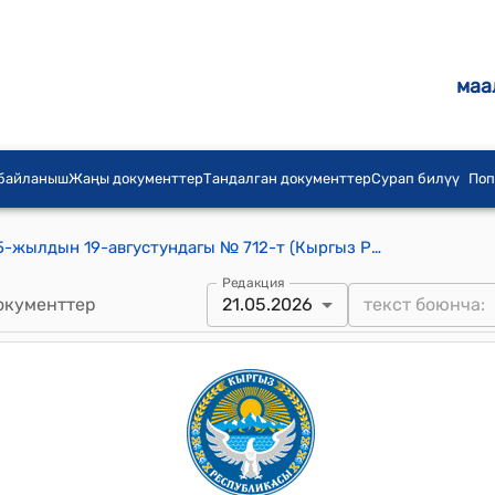
маа
 байланыш
Жаңы документтер
Тандалган документтер
Сурап билүү
Поп
КР Министрлер Кабинетинин 2025-жылдын 19-августундагы № 712-т (Кыргыз Республикасынын улуттук суу стратегиясын ишке ашыруу тууралуу) тескемеси
Редакция
окументтер
21.05.2026