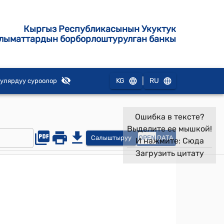
Кыргыз Республикасынын Укуктук
лыматтардын борборлоштурулган банкы
|
KG
RU
улярдуу суроолор
Ошибка в тексте?
Выделите ее мышкой!
Салыштыруу
OPEN
DATA
И нажмите:
Сюда
Загрузить цитату