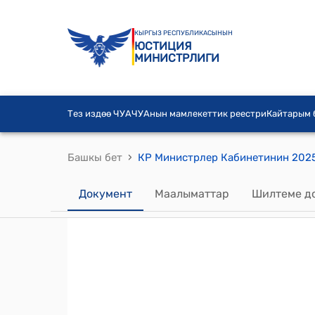
КЫРГЫЗ РЕСПУБЛИКАСЫНЫН
ЮСТИЦИЯ
МИНИСТРЛИГИ
Тез издөө ЧУА
ЧУАнын мамлекеттик реестри
Кайтарым
›
Башкы бет
Документ
Маалыматтар
Шилтеме д