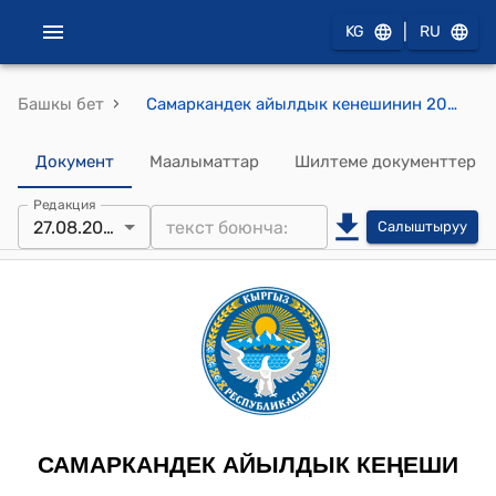
|
KG
RU
›
Башкы бет
Самаркандек айылдык кенешинин 2025-жылдын 27-августундагы №79 "Макулдук берүү жөнүндө" токтому
Документ
Маалыматтар
Шилтеме документтер
Редакция
27.08.2025
Салыштыруу