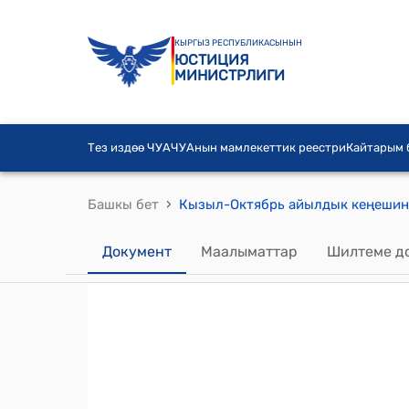
КЫРГЫЗ РЕСПУБЛИКАСЫНЫН
ЮСТИЦИЯ
МИНИСТРЛИГИ
Тез издөө ЧУА
ЧУАнын мамлекеттик реестри
Кайтарым
›
Башкы бет
Документ
Маалыматтар
Шилтеме д