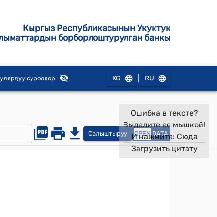
Кыргыз Республикасынын Укуктук
лыматтардын борборлоштурулган банкы
|
KG
RU
улярдуу суроолор
Ошибка в тексте?
Выделите ее мышкой!
Салыштыруу
OPEN
DATA
И нажмите:
Сюда
Загрузить цитату