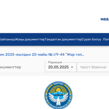
маа
 байланыш
Жаңы документтер
Тандалган документтер
Сурап билүү
Поп
Кызыл-Октябрь айылдык кеңешинин 2025-жылдын 20-майы № I/9-44 "Жер тилкелерин муниципалдык менчикке алуу боюнча" токтому
Редакция
окументтер
20.05.2025