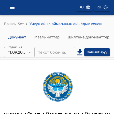
|
KG
RU
›
Башкы бет
Учкун айыл аймагынын айылдык кеңешинин 2025-жылдын 11-сентябрындагы № 1 "Учкун айыл аймагында калктын тынчтыгын жана эс алуу убактысын камсыз кылуу тартиби жөнүндө Жобону бекитүү жөнүндө" Токтому
Документ
Маалыматтар
Шилтеме документтер
Редакция
11.09.2025
Салыштыруу