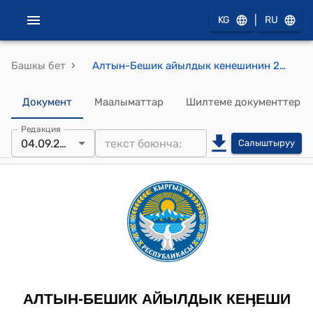
|
KG
RU
›
Башкы бет
Алтын-Бешик айылдык кенешинин 2025-жылдын 4-сентябрындагы №52 "Алтын-Бешик айыл аймагындагы салтанатуу иш чараларды коомдук жайларда өткөрүүнүн убактысын чектөө жөнүндө" токтому
Документ
Маалыматтар
Шилтеме документтер
Редакция
04.09.2025
Салыштыруу