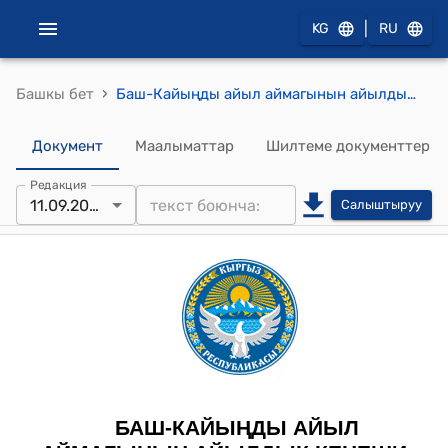
|
KG
RU
›
Башкы бет
Баш-Кайыңды айыл аймагынын айылдык кеңешинин 2025-жылдын 11-сентябрындагы №9/2 "Баш-Кайыңды айыл аймагынын айыл өкөтүндө жайыт жер аянттарын которуштурууга(трансформациялоого) макулдук берүү жөнүндө" Токтому
Документ
Маалыматтар
Шилтеме документтер
Редакция
11.09.2025
Салыштыруу