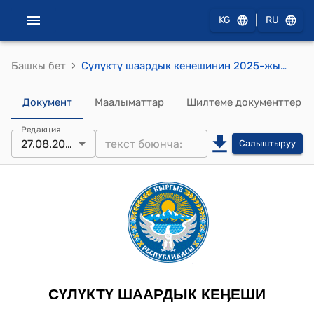
|
KG
RU
›
Башкы бет
Сүлүктү шаардык кенешинин 2025-жылдын 27-августундагы №01-5/39 "Сүлүктү шаардык кеӊешинин Регламентине өзгөртүү киргизүү жөнүндө" токтому
Документ
Маалыматтар
Шилтеме документтер
Редакция
27.08.2025
Салыштыруу