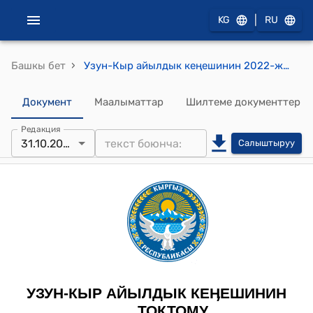
|
KG
RU
›
Башкы бет
Узун-Кыр айылдык кеңешинин 2022-жылдын 31-октябры № 50/X-28 "Мамлекеттин карамагындагы айыл чарба жерлерин (ГФСУ) ижарага берүү боюнча жер комиссиясынын курамын бекитүү жөнүндө" токтому
Документ
Маалыматтар
Шилтеме документтер
Редакция
31.10.2022
Салыштыруу