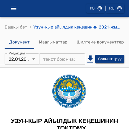
|
KG
RU
›
Башкы бет
Узун-кыр айылдык кеңешинин 2021-жылдын 22-январы № 141/XXIII-27 "Төмөнкү-Норус айылындагы көрүстөнгө сөөктү коюунун төлөмүн бекитүү жөнүндө" токтому
Документ
Маалыматтар
Шилтеме документтер
Редакция
22.01.2021
Салыштыруу