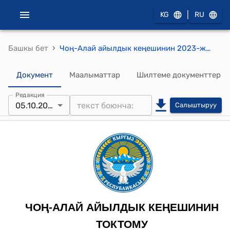
|
KG
RU
›
Башкы бет
Чоң-Алай айылдык кеңешинин 2023-жылдын 5-октябрындагы № 2 "Чоң-Алай айыл өкмөтүнүн 2023-жылдагы бюджетинин 9 ай ичинде аткарылышын кароо жөнүндө" токтому
Документ
Маалыматтар
Шилтеме документтер
Редакция
05.10.2023
Салыштыруу