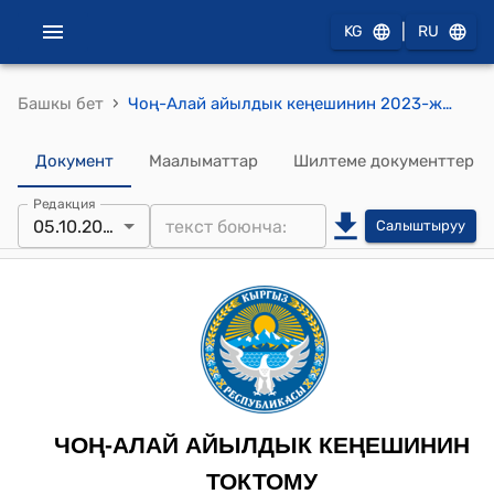
|
KG
RU
›
Башкы бет
Чоң-Алай айылдык кеңешинин 2023-жылдын 5-октябрындагы № 3 "Чоң-Алай айыл өкмөтүнүн башчысы И.Эрмаматовдун 2023-жылдын 6-октябрындагы № 2217 чыгыш сандуу сунуш катын кароо жөнүндө" токтому
Документ
Маалыматтар
Шилтеме документтер
Редакция
05.10.2023
Салыштыруу