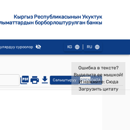
Кыргыз Республикасынын Укуктук
лыматтардын борборлоштурулган банкы
|
KG
RU
улярдуу суроолор
Ошибка в тексте?
Выделите ее мышкой!
Салыштыруу
OPEN
DATA
И нажмите:
Сюда
Загрузить цитату