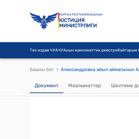
КЫРГЫЗ РЕСПУБЛИКАСЫНЫН
ЮСТИЦИЯ
МИНИСТРЛИГИ
Тез издөө ЧУА
ЧУАнын мамлекеттик реестри
Кайтарым
›
Башкы бет
Документ
Маалыматтар
Шилтеме д