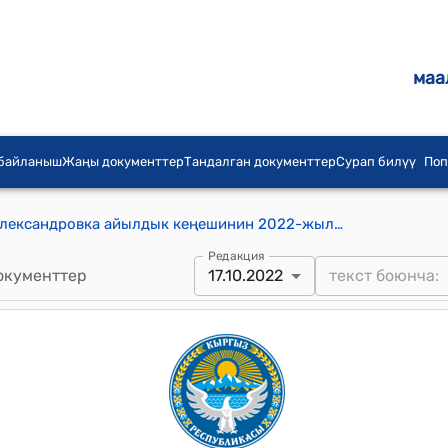
маа
 байланыш
Жаңы документтер
Тандалган документтер
Сурап билүү
Поп
Александровка айыл аймагынын Александровка айылдык кеңешинин 2022-жылдын 17-октябрындагы № 39 "Александровка айыл аймагындагы соцобъектилерди жана тургундарды от жагуу мезгилине дайындоо жөнүндө" токтому
Редакция
окументтер
17.10.2022