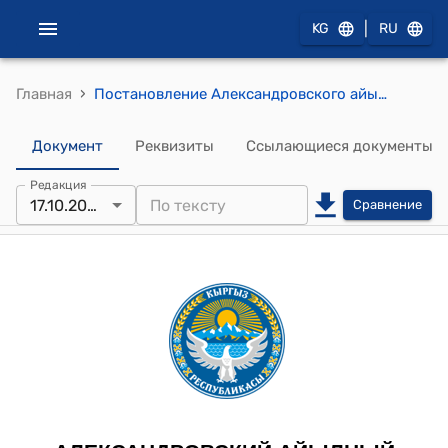
|
KG
RU
›
Главная
Постановление Александровского айылного кенеша Александровского айылного аймака от 17 октября 2022 года № 39 "О подготовке к отопительному зимнему периоду соцобъектов и жителей Александровского айылного аймака"
Документ
Реквизиты
Ссылающиеся документы
Редакция
17.10.2022
Сравнение