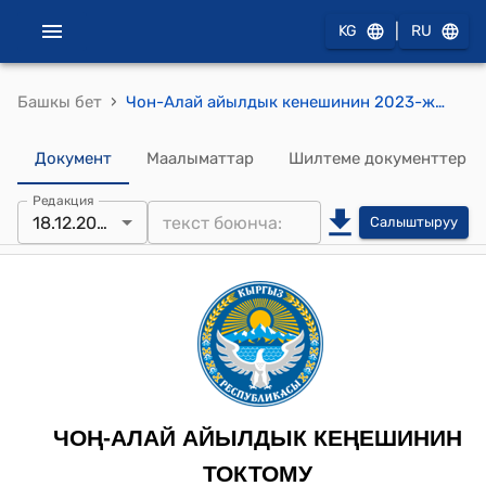
|
KG
RU
›
Башкы бет
Чон-Алай айылдык кенешинин 2023-жылдын 18-декабрындагы № 10 "Чоң-Алай айыл өкмөтүнө караштуу Чак айылындагы жаңыдан курулган мечитке “Гламидин Ажы” ысымын ыйгаруу жөнүндө" токтому
Документ
Маалыматтар
Шилтеме документтер
Редакция
18.12.2023
Салыштыруу