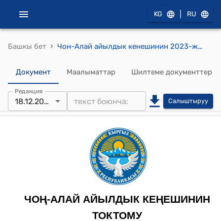
|
KG
RU
›
Башкы бет
Чон-Алай айылдык кенешинин 2023-жылдын 18-декабрындагы № 8 "Чоң-Алай районунун социалдык-экономикалык өнүгүүсүнө кошкон салымдары үчүн Чоң-Алай райондук электр тармактар ишканасынын жетекчиси Туйгунов Мунарбек Жээнбековичке Чоң-Алай айыл өкмөтүнүн “Ардактуу атуулу” наамын ыйгаруу жөнүндө" токтому
Документ
Маалыматтар
Шилтеме документтер
Редакция
18.12.2023
Салыштыруу