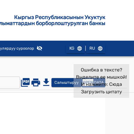
Кыргыз Республикасынын Укуктук
лыматтардын борборлоштурулган банкы
|
KG
RU
улярдуу суроолор
Ошибка в тексте?
Выделите ее мышкой!
Салыштыруу
OPEN
DATA
И нажмите:
Сюда
Загрузить цитату