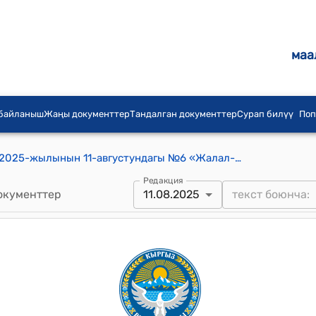
маа
 байланыш
Жаңы документтер
Тандалган документтер
Сурап билүү
Поп
Жалал-Абад шаардык кеңешинин 2025-жылынын 11-августундагы №6 «Жалал-Абад шаарынын мэриясынын алдындагы Жаштар иштери боюнчакеңешинин иш тартиби жөнүндө Жобону бекитүү жөнүндө» токтому
Редакция
окументтер
11.08.2025