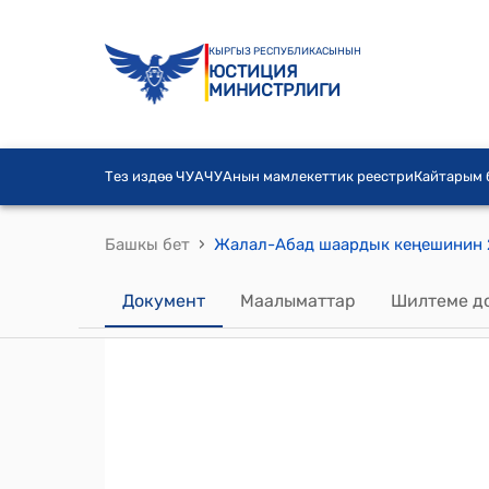
КЫРГЫЗ РЕСПУБЛИКАСЫНЫН
ЮСТИЦИЯ
МИНИСТРЛИГИ
Тез издөө ЧУА
ЧУАнын мамлекеттик реестри
Кайтарым
›
Башкы бет
Документ
Маалыматтар
Шилтеме д