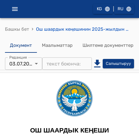
|
KG
RU
›
Башкы бет
Ош шаардык кеңешинин 2025-жылдын 03-июлундагы №60 Ош шаардык Кеңешинин 2023-жылдын 13-сентябрындагы №151 “Ош шаарында ичүүчү сууга жана саркынды сууларга болгон бааларын өзгөртүү жөнүндө” токтомуна өзгөртүү киргизүү жөнүндө токтому
Документ
Маалыматтар
Шилтеме документтер
Редакция
03.07.2025
Салыштыруу