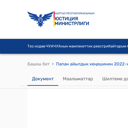
КЫРГЫЗ РЕСПУБЛИКАСЫНЫН
ЮСТИЦИЯ
МИНИСТРЛИГИ
Тез издөө ЧУА
ЧУАнын мамлекеттик реестри
Кайтарым
›
Башкы бет
Документ
Маалыматтар
Шилтеме д