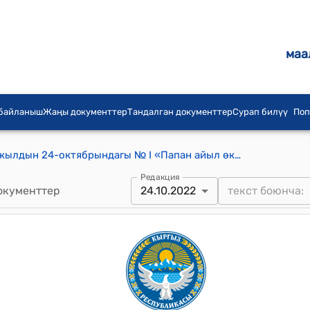
маа
 байланыш
Жаңы документтер
Тандалган документтер
Сурап билүү
Поп
Папан айылдык кеңешинин 2022-жылдын 24-октябрындагы № I «Папан айыл өкмөтүнүн 2022-жылга бекитилген бюджетине өзгөртүү киргизүү жана кошумча акча каражатынын эсебинен чыгаша бөлүгүн бекитүү жөнүндө» токтому
Редакция
окументтер
24.10.2022