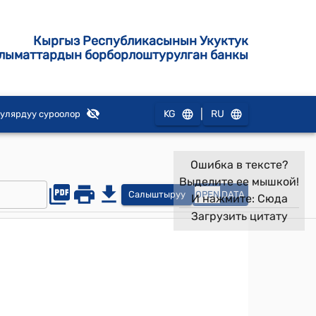
Кыргыз Республикасынын Укуктук
лыматтардын борборлоштурулган банкы
|
KG
RU
улярдуу суроолор
Ошибка в тексте?
Выделите ее мышкой!
Салыштыруу
OPEN
DATA
И нажмите:
Сюда
Загрузить цитату