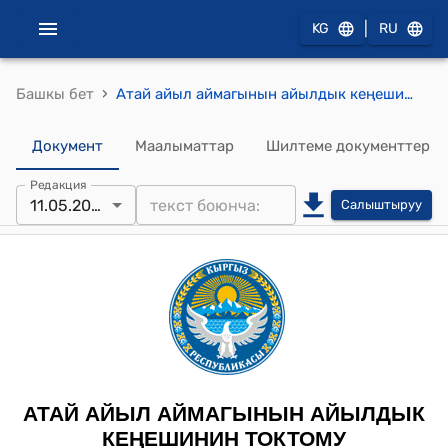
|
KG
RU
›
Башкы бет
Атай айыл аймагынын айылдык кеңешинин 2022-жылдын 11-майындагы № 4 "Жазгы-күзгү көчүп конууда мыйзам бузууларга карата айып пул өлчөмүн бекитүү жөнүндө" токтому
Документ
Маалыматтар
Шилтеме документтер
Редакция
11.05.2022
Салыштыруу