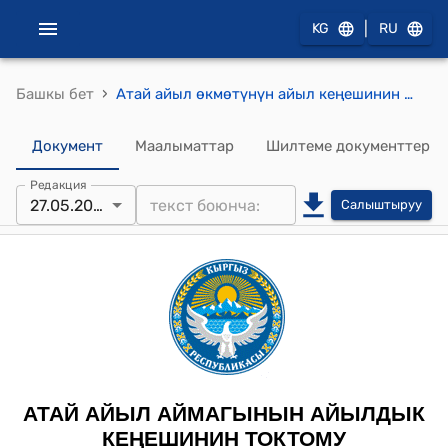
|
KG
RU
›
Башкы бет
Атай айыл өкмөтүнүн айыл кеңешинин 2022-жылдын 27-майындагы № 5 "Атай айыл өкмөтүнүн бюджетинен өздүк салымга акча каражатын бөлүп берүү жөнүндө" токтому
Документ
Маалыматтар
Шилтеме документтер
Редакция
27.05.2022
Салыштыруу