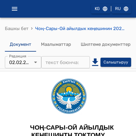
|
KG
RU
›
Башкы бет
Чоң-Сары-Ой айылдык кеңешинин 2022-жылдын 02-февралындагы № 76 "Жер тилкесин муниципалдык менчикке бекитүү жѳнүндѳ" токтому
Документ
Маалыматтар
Шилтеме документтер
Редакция
02.02.2022
Салыштыруу