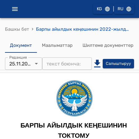
|
KG
RU
›
Башкы бет
Барпы айылдык кеңешинин 2022-жылдын 25-ноябрындагы № 11/2 “Барпы айыл өкмөтүнүн “Ардактуу атуул” наамын ыйгаруу жөнүндө” токтому
Документ
Маалыматтар
Шилтеме документтер
Редакция
25.11.2022
Салыштыруу