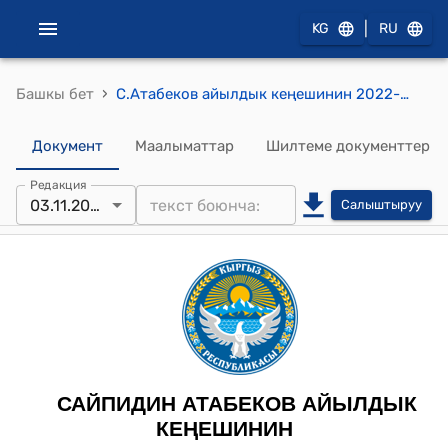
|
KG
RU
›
Башкы бет
С.Атабеков айылдык кеңешинин 2022-жылдын 3-ноябрындагы № 6 "Жийде айылынан 4 гектар жер жоопкерчилиги чектелген коому на ажыратып берүү жөнүндө" токтому
Документ
Маалыматтар
Шилтеме документтер
Редакция
03.11.2022
Салыштыруу