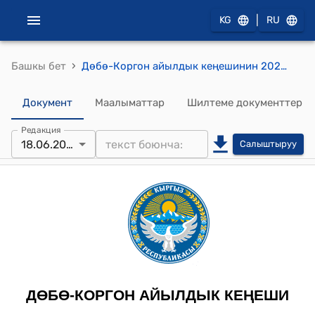
|
KG
RU
›
Башкы бет
Дөбө-Коргон айылдык кеңешинин 2025-жылдын 18-июнундагы №8-5 "Дөбө-Коргон айыл өкмөтүнө караштуу Кең-Сай массивиндеги турак жай куруу үчүн берилип кеткен 180,5 га үлүш жерлерди мыйзамдаштыруу боюнча айыл өкмөтүнүн башчысы И.Абдулхакимовдун сунушу жөнүндө" токтому.
Документ
Маалыматтар
Шилтеме документтер
Редакция
18.06.2025
Салыштыруу