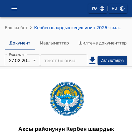
|
KG
RU
›
Башкы бет
Кербен шаардык кеңешинин 2025-жылынын 27-февралындагы № 4/5 "Кербен шаарын өнүктүрүү үчүн бөлүнө турган 300 000 000 сом, 160 000 000 сом жана 2 000 000 сом акча каражатын иш-чара планына бекитип берүү жөнүндө" токтому
Документ
Маалыматтар
Шилтеме документтер
Редакция
27.02.2025
Салыштыруу